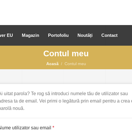
er EU
Magazin
Portofoliu
Noutăți
Contact
Contul meu
Acasă
Contul meu
Ai uitat parola? Te rog să introduci numele tău de utilizator sau
adresa ta de email. Vei primi o legătură prin email pentru a crea 
parolă nouă.
Nume utilizator sau email
*