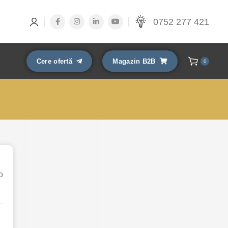
0752 277 421
Cere ofertă
Magazin B2B
0
o