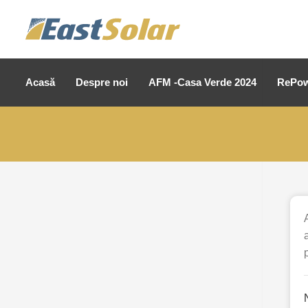
Acasă
Despre noi
AFM -Casa Verde 2024
RePow