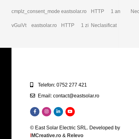
cmplz_consent_mode
eastsolar.ro
HTTP
1 an
Nec
vGuiVt
eastsolar.ro
HTTP
1 zi
Neclasificat
Telefon: 0752 277 421
Email: contact@eastsolar.ro
© East Solar Electric SRL. Developed by
I
MCreative.ro
&
Relevo