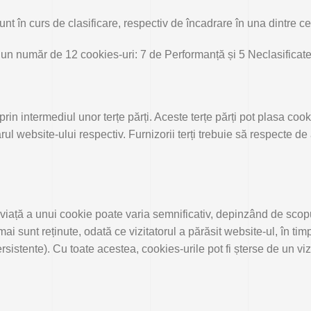
nt în curs de clasificare, respectiv de încadrare în una dintre ce
un număr de 12 cookies-uri: 7 de Performanță și 5 Neclasificate
rin intermediul unor terțe părți. Aceste terțe părți pot plasa coo
rul website-ului respectiv. Furnizorii terți trebuie să respecte d
iață a unui cookie poate varia semnificativ, depinzând de scopul
 sunt reținute, odată ce vizitatorul a părăsit website-ul, în timp 
rsistente). Cu toate acestea, cookies-urile pot fi șterse de un vi