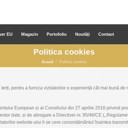
er EU
Magazin
Portofoliu
Noutăți
Contact
Politica cookies
Acasă
Politica cookies
 terți, pentru a furniza vizitatorilor o experiență cât mai bună de 
ului European și al Consiliului din 27 aprilie 2016 privind prot
cestor date, și de abrogare a Directivei nr. 95/46/CE (,,Regulament
zitatorilor website-ului li se cere consimțământul înaintea transm