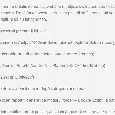
– pentru detalii, consultați website-ul https://www.aboutcookies.or
stora. Dacă faceți acest lucru, este posibil să fiți nevoit să set
opțiuni să nu funcționeze.
owser-ul pe care îl folosiți:
oft.com/en-us/help/17442/windows-internet-explorer-delete-mana
S/kb/enable-and-disable-cookies-website-preferences)
hrome/answer/95647?co=GENIE.Platform%3DAndroid&hl=en)
s/security/privacy/)
ite de www.eastsolar.ro după categoria acestora:
e scan report’’) generat de modulul folosit – Cookie Script, la 
nţele utilizatorului pe site, astfel încât nu mai este nevoie de set