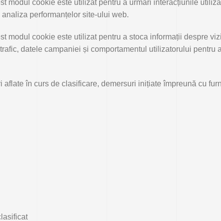
t modul cookie este utilizat pentru a urmări interacțiunile utilizat
i analiza performanțelor site-ului web.
t modul cookie este utilizat pentru a stoca informații despre vizita
trafic, datele campaniei și comportamentul utilizatorului pentru a
 aflate în curs de clasificare, demersuri inițiate împreună cu furn
lasificat