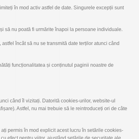
miteți în mod activ astfel de date. Singurele excepții sunt
și să nu poată fi urmărite înapoi la persoane individuale.
astfel încât să nu se transmită date terților atunci când
tăți funcționalitatea și conținutul paginii noastre de
ci când îl vizitați. Datorită cookies-urilor, website-ul
fișare). Astfel, nu mai trebuie să le reintroduceți ori de câte
ți permis în mod explicit acest lucru în setările cookies-
u efect pentru viitor, ajustând setările de securitate ale