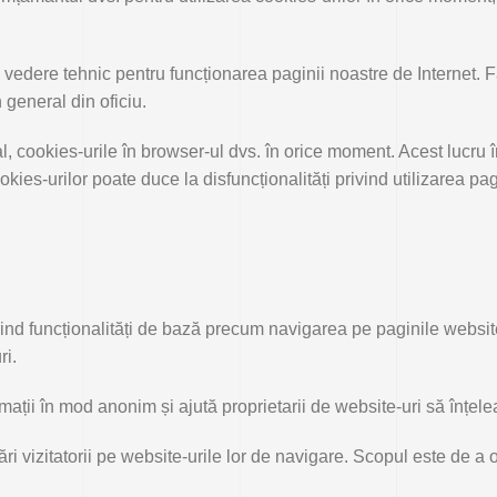
e vedere tehnic pentru funcționarea paginii noastre de Internet. 
 general din oficiu.
, cookies-urile în browser-ul dvs. în orice moment. Acest lucru î
es-urilor poate duce la disfuncționalități privind utilizarea pagi
rind funcționalități de bază precum navigarea pe paginile website
ri.
rmații în mod anonim și ajută proprietarii de website-uri să înțel
ri vizitatorii pe website-urile lor de navigare. Scopul este de a 