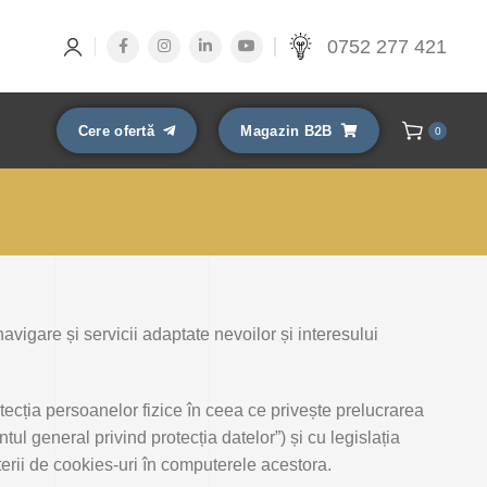
0752 277 421
Cere ofertă
Magazin B2B
0
navigare și servicii adaptate nevoilor și interesului
ecția persoanelor fizice în ceea ce privește prelucrarea
ul general privind protecția datelor”) și cu legislația
iterii de cookies-uri în computerele acestora.