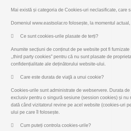
Mai există și categoria de Cookies-uri neclasificate, care su
Domeniul www.eastsolar.ro folosește, la momentul actual, 

Ce sunt cookies-urile plasate de terți?
Anumite secțiuni de conținut de pe website pot fi furnizate p
,,third party cookies” pentru că nu sunt plasate de proprieta
confidențialitate ale deținătorului website-ului.

Care este durata de viaţă a unui cookie?
Cookies-urile sunt administrate de webservere. Durata de v
exclusiv pentru o singură sesiune (session cookies) și nu mai
dată când vizitatorul revine pe acel website (cookies-uri pe
ului pe care îl folosește.

Cum puteți controla cookies-urile?