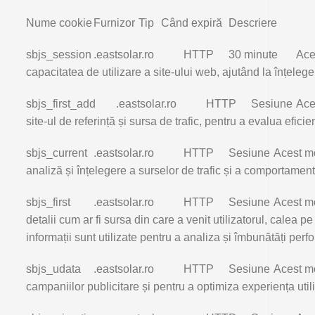
Nume cookie
Furnizor
Tip
Când expiră
Descriere
sbjs_session
.eastsolar.ro
HTTP
30 minute
Aces
capacitatea de utilizare a site-ului web, ajutând la înțelege
sbjs_first_add
.eastsolar.ro
HTTP
Sesiune
Aces
site-ul de referință și sursa de trafic, pentru a evalua efic
sbjs_current
.eastsolar.ro
HTTP
Sesiune
Acest mod
analiză și înțelegere a surselor de trafic și a comportamentul
sbjs_first
.eastsolar.ro
HTTP
Sesiune
Acest mo
detalii cum ar fi sursa din care a venit utilizatorul, calea 
informații sunt utilizate pentru a analiza și îmbunătăți perf
sbjs_udata
.eastsolar.ro
HTTP
Sesiune
Acest mo
campaniilor publicitare și pentru a optimiza experiența utili