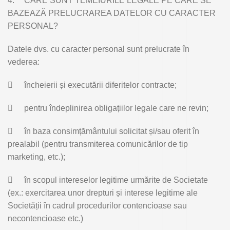
4.
CARE SUNT TEMEIURILE LEGALE PE CARE SE
BAZEAZĂ PRELUCRAREA DATELOR CU CARACTER
PERSONAL?
Datele dvs. cu caracter personal sunt prelucrate în
vederea:

încheierii și executării diferitelor contracte;

pentru îndeplinirea obligațiilor legale care ne revin;

în baza consimțământului solicitat și/sau oferit în
prealabil (pentru transmiterea comunicărilor de tip
marketing, etc.);

în scopul intereselor legitime urmărite de Societate
(ex.: exercitarea unor drepturi și interese legitime ale
Societății în cadrul procedurilor contencioase sau
necontencioase etc.)