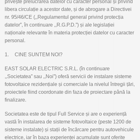
privește prelucrarea datelor cu caracter personal și privind
libera circulație a acestor date, și de abrogare a Directivei
nr. 95/46/CE (,,Regulamentul general privind protecția
datelor”, în continuare ,,R.G.P.D.”) și ale legislației
naționale relevante în materia protecției datelor cu caracter
personal.
1.
CINE SUNTEM NOI?
EAST SOLAR ELECTRIC S.R.L. (în continuare
,,Societatea” sau ,,Noi”) oferă servicii de instalare sisteme
fotovoltaice rezidențiale și comerciale la nivelul întregii țări,
proiectele fiind coordonate din faza de proiectare până la
finalizare.
Societatea este de tipul Full Service și are o experiență
vastă în instalarea de sisteme fotovoltaice (peste 1200 de
sisteme instalate) și stații de încărcare pentru autovehicule
electrice, iar în baza experienței acumulate sunt oferite