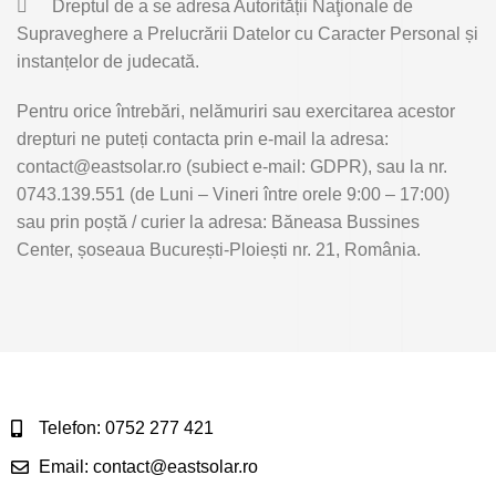

Dreptul de a se adresa Autorității Naţionale de
Supraveghere a Prelucrării Datelor cu Caracter Personal și
instanțelor de judecată.
Pentru orice întrebări, nelămuriri sau exercitarea acestor
drepturi ne puteți contacta prin e-mail la adresa:
contact@eastsolar.ro (subiect e-mail: GDPR), sau la nr.
0743.139.551 (de Luni – Vineri între orele 9:00 – 17:00)
sau prin poștă / curier la adresa: Băneasa Bussines
Center, șoseaua București-Ploiești nr. 21, România.
Telefon: 0752 277 421
Email: contact@eastsolar.ro