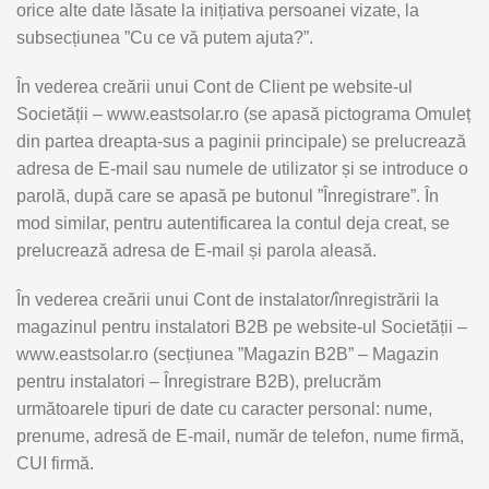
orice alte date lăsate la inițiativa persoanei vizate, la
subsecțiunea ”Cu ce vă putem ajuta?”.
În vederea creării unui Cont de Client pe website-ul
Societății – www.eastsolar.ro (se apasă pictograma Omuleț
din partea dreapta-sus a paginii principale) se prelucrează
adresa de E-mail sau numele de utilizator și se introduce o
parolă, după care se apasă pe butonul ”Înregistrare”. În
mod similar, pentru autentificarea la contul deja creat, se
prelucrează adresa de E-mail și parola aleasă.
În vederea creării unui Cont de instalator/înregistrării la
magazinul pentru instalatori B2B pe website-ul Societății –
www.eastsolar.ro (secțiunea ”Magazin B2B” – Magazin
pentru instalatori – Înregistrare B2B), prelucrăm
următoarele tipuri de date cu caracter personal: nume,
prenume, adresă de E-mail, număr de telefon, nume firmă,
CUI firmă.