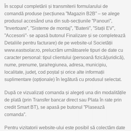
În scopul completării și transmiterii formularului de
comandă produse (secțiunea ”Magazin B2B” – se alege
produsul accesând una din sub-secțiunile ”Panouri”,
”Invertoare”, ”Sisteme de montaj”, ”Baterii”, ”Stații EV”,
”Accesorii”- se apasă butonul Finalizare și se completează
Detaliile pentru facturare) de pe website-ul Societății
www.eastsolar.ro, prelucrăm următoarele tipuri de date cu
caracter personal: tipul clientului (persoană fizică/juridică),
nume, prenume, țara/regiunea, adresa, municipiu,
localitate, județ, cod poștal și orice alte informații
suplimentare (opționale) în legătură cu produsul selectat.
După ce vizualizați comanda și alegeți una din modalitățile
de plată (prin Transfer bancar direct sau Plata în rate prin
credit Smart BT), se apasă pe butonul ”Plasează
comanda”.
Pentru vizitatorii website-ului este posibil să colectăm date