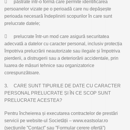

păstrate într-o formă care permite identificarea
persoanelor vizate pe o perioadă care nu depășește
perioada necesară îndeplinirii scopurilor în care sunt
prelucrate datele;

prelucrate într-un mod care asigură securitatea
adecvată a datelor cu caracter personal, inclusiv protecția
împotriva prelucrării neautorizate sau ilegale și împotriva
pierderii, a distrugerii sau a deteriorării accidentale, prin
luarea de măsuri tehnice sau organizatorice
corespunzătoare.
3.
CARE SUNT TIPURILE DE DATE CU CARACTER
PERSONAL PRELUCRATE ȘI ÎN CE SCOP SUNT
PRELUCRATE ACESTEA?
Pentru încheierea și executarea contractelor de prestări
servicii pe website-ul Societății – www.eastsolar.ro
(secțiunile ”Contact” sau ”Formular cerere ofertă”)