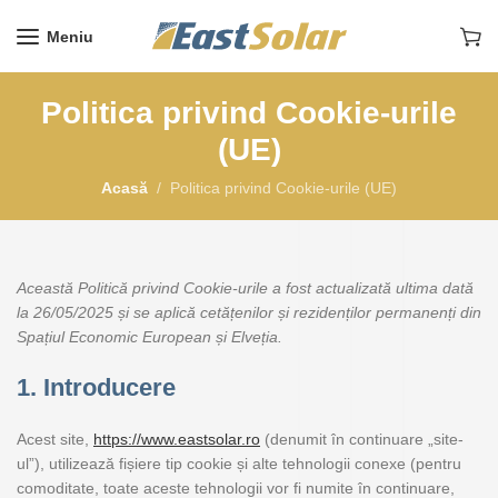
Meniu
Politica privind Cookie-urile
(UE)
Acasă
Politica privind Cookie-urile (UE)
Această Politică privind Cookie-urile a fost actualizată ultima dată
la 26/05/2025 și se aplică cetățenilor și rezidenților permanenți din
Spațiul Economic European și Elveția.
1. Introducere
Acest site,
https://www.eastsolar.ro
(denumit în continuare „site-
ul”), utilizează fișiere tip cookie și alte tehnologii conexe (pentru
comoditate, toate aceste tehnologii vor fi numite în continuare,