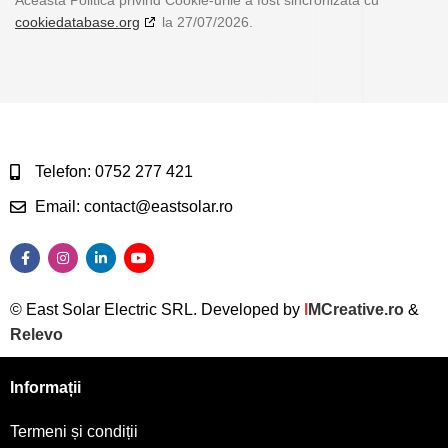
Această Politică privind Cookie-urile a fost sincronizată cu
cookiedatabase.org
la 27/07/2026.
Telefon: 0752 277 421
Email: contact@eastsolar.ro
© East Solar Electric SRL. Developed by
I
MCreative.ro
&
Relevo
Informații
Termeni și condiții