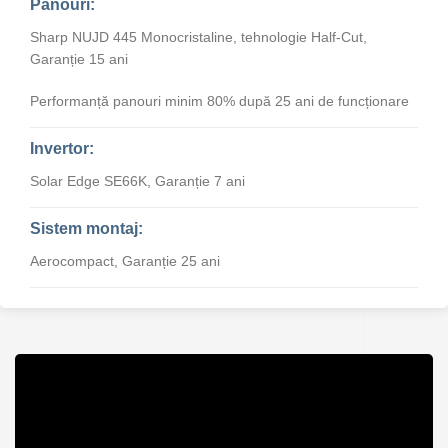
Panouri:
Sharp NUJD 445 Monocristaline, tehnologie Half-Cut,
Garanție 15 ani
Performanță panouri minim 80% după 25 ani de funcționare
Invertor:
Solar Edge SE66K, Garanție 7 ani
Sistem montaj:
Aerocompact, Garanție 25 ani