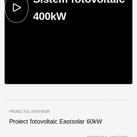
400kW
PROIECTUL ANTERIOR
Proiect fotovoltaic Eastsolar 60kW