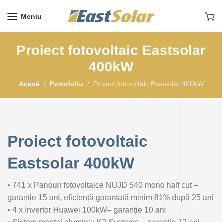
Meniu
Proiect fotovoltaic Eastsolar
400kW
Acasă
Portofoliu
Proiect fotovoltaic Eastsolar 400kW
Proiect fotovoltaic
Eastsolar 400kW
• 741 x Panouri fotovoltaice NUJD 540 mono half cut –
garanție 15 ani, eficiență garantată minim 81% după 25 ani
• 4 x Invertor Huawei 100kW–
garanție
10 ani