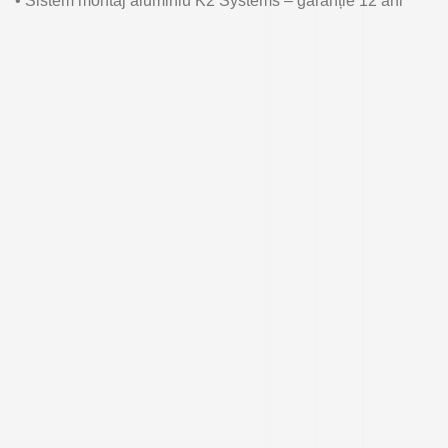
• Sistem montaj aluminiu K2 Systems –
garanție
12 ani