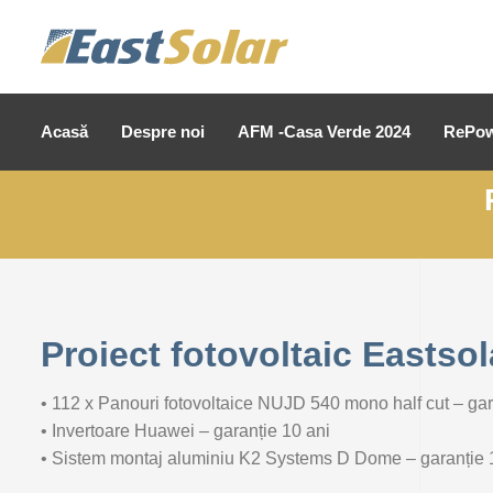
Acasă
Despre noi
AFM -Casa Verde 2024
RePow
Proiect fotovoltaic Eastso
• 112 x Panouri fotovoltaice NUJD 540 mono half cut – gar
• Invertoare Huawei –
garanție
10 ani
• Sistem montaj aluminiu K2 Systems D Dome –
garanție