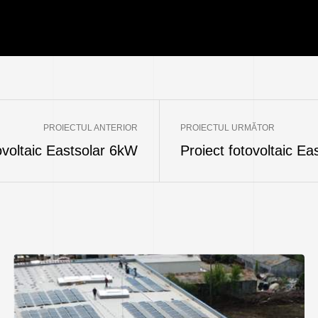
PROIECTUL ANTERIOR
PROIECTUL URMĂTOR
ovoltaic Eastsolar 6kW
Proiect fotovoltaic E