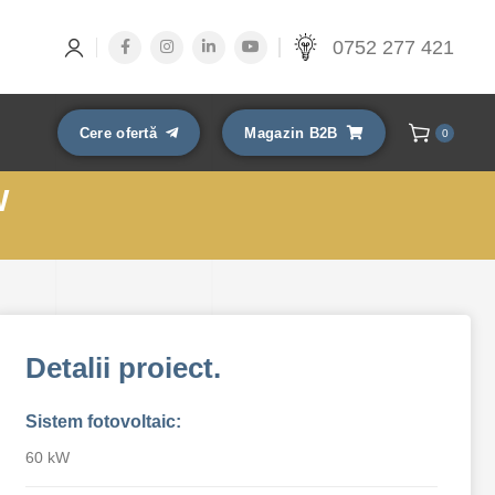
0752 277 421
Cere ofertă
Magazin B2B
0
W
Detalii proiect.
Sistem fotovoltaic:
60 kW