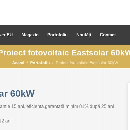
er EU
Magazin
Portofoliu
Noutăți
Contact
Proiect fotovoltaic Eastsolar 60k
Acasă
Portofoliu
Proiect fotovoltaic Eastsolar 60kW
lar 60kW
anție 15 ani, eficiență garantată minim 81% după 25 ani
12 ani